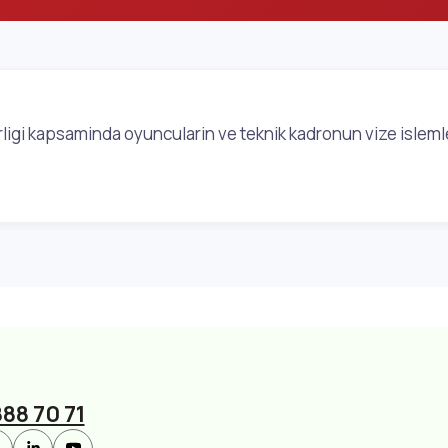
irligi kapsaminda oyuncularin ve teknik kadronun vize islem
88 70 71