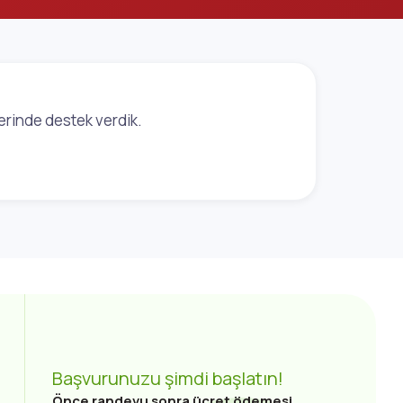
lerinde destek verdik.
Başvurunuzu şimdi başlatın!
Önce randevu sonra ücret ödemesi